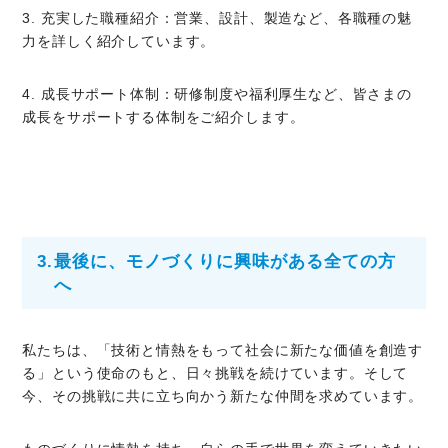
3. 充実した職種紹介：営業、設計、製造など、各職種の魅
力を詳しく紹介しています。
4. 成長サポート体制：研修制度や福利厚生など、皆さまの
成長をサポートする体制をご紹介します。
TOP
CONCEPT
ENVIRONMENT
3.
最後に、モノづくりに興味がある全ての方
コンセプト
社内環境
へ
WORKS
TOPIC
私たちは、「技術と情熱をもって社会に新たな価値を創造す
事業内容
採用ブログ
る」という使命のもと、日々挑戦を続けています。そして
今、その挑戦に共に立ち向かう新たな仲間を求めています。
MEMBER
ENTRY
社員紹介
エントリー